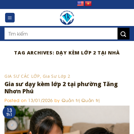
Skip
to
content
TAG ARCHIVES:
DẠY KÈM LỚP 2 TẠI NHÀ
GIA SƯ CÁC LỚP
,
Gia Sư Lớp 2
Gia sư dạy kèm lớp 2 tại phường Tăng
Nhơn Phú
Posted on
13/01/2026
by
Quản trị Quản trị
13
Th1