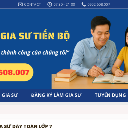
CONTACT
07:30 - 21:00
0902.608.007
– GIA SƯ
ĐĂNG KÝ LÀM GIA SƯ
TUYỂN DỤNG
IA SƯ DẠY TOÁN LỚP 7