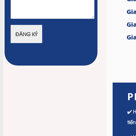
Gi
Gi
ĐĂNG KÝ
Gia
P
✔️ 
tiế