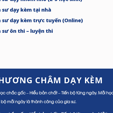
a sư dạy kèm tại nhà
a sư dạy kèm trực tuyến (Online)
 sư ôn thi – luyện thi
HƯƠNG CHÂM DẠY KÈM
Học chắc gốc – Hiểu bản chất – Tiến bộ từng ngày. Mỗi học
n bộ mỗi ngày là thành công của gia sư.