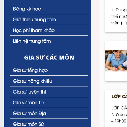
Đăng ký học
✨ Trung
thể như
Giới thiệu trung tâm
viên [...]
Học phí tham khảo
Liên hệ trung tâm
GIA SƯ CÁC MÔN
Gia sư tổng hợp
Gia sư năng khiếu
Gia sư luyện thi
LỚP C
Gia sư môn Tin
LỚP CẦ
Gia sư môn Địa
NữYêu c
– 19h00 
Gia sư môn Sử