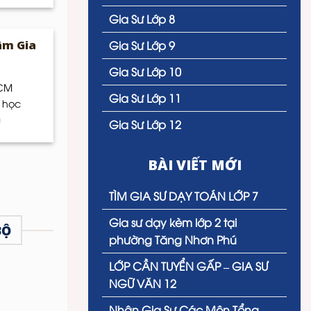
Gia Sư Lớp 8
âm Gia
Gia Sư Lớp 9
Gia Sư Lớp 10
HCM
Gia Sư Lớp 11
 học
]
Gia Sư Lớp 12
BÀI VIẾT MỚI
TÌM GIA SƯ DẠY TOÁN LỚP 7
Gia sư dạy kèm lớp 2 tại
BỘ
phường Tăng Nhơn Phú
LỚP CẦN TUYỂN GẤP – GIA SƯ
NGỮ VĂN 12
Nhận Gia Sư Các Môn Tổng