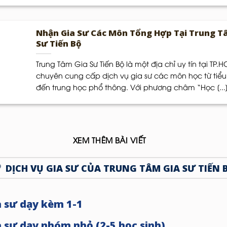
Nhận Gia Sư Các Môn Tổng Hợp Tại Trung T
Sư Tiến Bộ
Trung Tâm Gia Sư Tiến Bộ là một địa chỉ uy tín tại TP.
chuyên cung cấp dịch vụ gia sư các môn học từ tiểu
đến trung học phổ thông. Với phương châm “Học [...
XEM THÊM BÀI VIẾT
DỊCH VỤ GIA SƯ CỦA TRUNG TÂM GIA SƯ TIẾN 
a sư dạy kèm 1-1
a sư dạy nhóm nhỏ (2-5 học sinh)