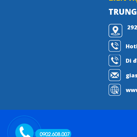
TRUNG 
292
Hot
Di 
gia
www
0902.608.007