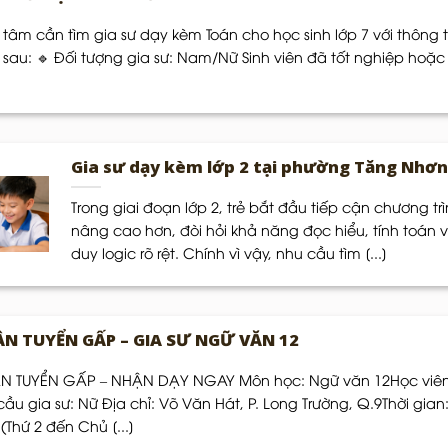
 tâm cần tìm gia sư dạy kèm Toán cho học sinh lớp 7 với thông t
 sau: 🔹 Đối tượng gia sư: Nam/Nữ Sinh viên đã tốt nghiệp hoặc
Gia sư dạy kèm lớp 2 tại phường Tăng Nhơn
Trong giai đoạn lớp 2, trẻ bắt đầu tiếp cận chương tr
nâng cao hơn, đòi hỏi khả năng đọc hiểu, tính toán v
duy logic rõ rệt. Chính vì vậy, nhu cầu tìm [...]
ẦN TUYỂN GẤP – GIA SƯ NGỮ VĂN 12
N TUYỂN GẤP – NHẬN DẠY NGAY Môn học: Ngữ văn 12Học viên
ầu gia sư: Nữ Địa chỉ: Võ Văn Hát, P. Long Trường, Q.9Thời gian
(Thứ 2 đến Chủ [...]