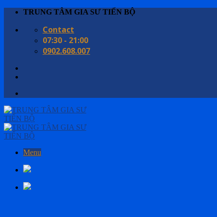
Skip
TRUNG TÂM GIA SƯ TIẾN BỘ
to
Contact
content
07:30 - 21:00
0902.608.007
Menu