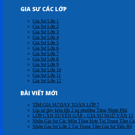
GIA SƯ CÁC LỚP
Gia Sư Lớp 1
Gia Sư Lớp 2
Gia Sư Lớp 3
Gia Sư Lớp 4
Gia Sư Lớp 5
Gia Sư Lớp 6
Gia Sư Lớp 7
Gia Sư Lớp 8
Gia Sư Lớp 9
Gia Sư Lớp 10
Gia Sư Lớp 11
Gia Sư Lớp 12
BÀI VIẾT MỚI
TÌM GIA SƯ DẠY TOÁN LỚP 7
Gia sư dạy kèm lớp 2 tại phường Tăng Nhơn Phú
LỚP CẦN TUYỂN GẤP – GIA SƯ NGỮ VĂN 12
Nhận Gia Sư Các Môn Tổng Hợp Tại Trung Tâm Gia
Nhận Gia Sư Lớp 2 Tại Trung Tâm Gia Sư Tiến Bộ