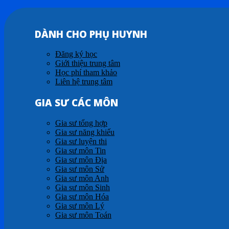
DÀNH CHO PHỤ HUYNH
Đăng ký học
Giới thiệu trung tâm
Học phí tham khảo
Liên hệ trung tâm
GIA SƯ CÁC MÔN
Gia sư tổng hợp
Gia sư năng khiếu
Gia sư luyện thi
Gia sư môn Tin
Gia sư môn Địa
Gia sư môn Sử
Gia sư môn Anh
Gia sư môn Sinh
Gia sư môn Hóa
Gia sư môn Lý
Gia sư môn Toán