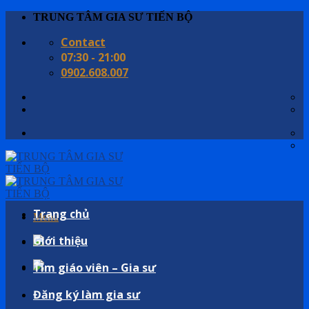
Skip
TRUNG TÂM GIA SƯ TIẾN BỘ
to
Contact
content
07:30 - 21:00
0902.608.007
Trang chủ
Menu
Giới thiệu
Tìm giáo viên – Gia sư
Đăng ký làm gia sư