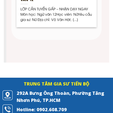
LỚP CẦN TUYỂN GẤP – NHẬN DẠY NGAY
Môn học: Ngữ văn 12Học viên: NữYêu cầu
gia sư: Nữ Địa chỉ: Võ Văn Hát, [...]
TRUNG TÂM GIA SƯ TIẾN BỘ
292A Bưng Ông Thoàn, Phường Tăng
Nhơn Phú, TP.HCM
Hotline: 0902.608.709