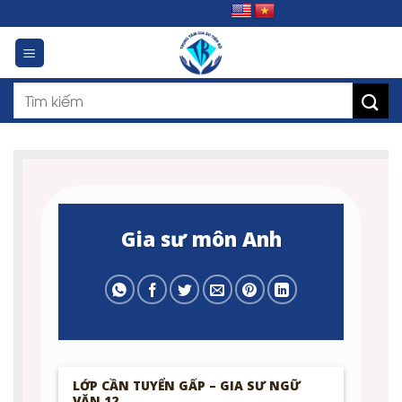
Skip
to
content
Gia sư môn Anh
LỚP CẦN TUYỂN GẤP – GIA SƯ NGỮ
VĂN 12