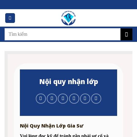
Skip
to
content
Nội quy nhận lớp
Nội Quy Nhận Lớp Gia Sư
Vui lòng đọc kỹ để tránh gặp phải sự cố và