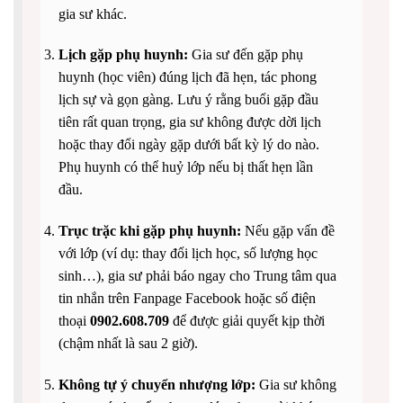
gia sư khác.
Lịch gặp phụ huynh:
Gia sư đến gặp phụ
huynh (học viên) đúng lịch đã hẹn, tác phong
lịch sự và gọn gàng. Lưu ý rằng buổi gặp đầu
tiên rất quan trọng, gia sư không được dời lịch
hoặc thay đổi ngày gặp dưới bất kỳ lý do nào.
Phụ huynh có thể huỷ lớp nếu bị thất hẹn lần
đầu.
Trục trặc khi gặp phụ huynh:
Nếu gặp vấn đề
với lớp (ví dụ: thay đổi lịch học, số lượng học
sinh…), gia sư phải báo ngay cho Trung tâm qua
tin nhắn trên Fanpage Facebook hoặc số điện
thoại
0902.608.709
để được giải quyết kịp thời
(chậm nhất là sau 2 giờ).
Không tự ý chuyển nhượng lớp:
Gia sư không