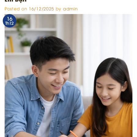
Posted on
16/12/2025
by
admin
16
Th12